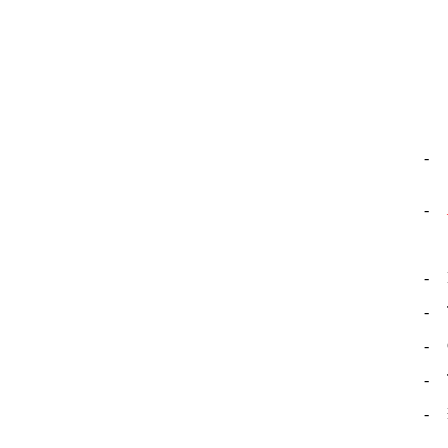
-
-
-
-
-
-
-