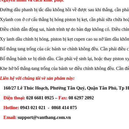
Đường dầu phanh bị tắc dầu không hồi về được sau khi thắng, cần phả
Xylanh con ở cơ cấu thắng bị hỏng piston bị kẹt, cần phải sữa chửa ho
Điều chỉnh dẫn động sai, hành trình tự do bàn đạp không có. Điều chỉn
Xy lanh dầu chính bị hỏng, piston bị kẹt cupen cao su nở làm dầu khô
Bố thắng tang trống của các bánh xe chỉnh không đều. Cần phải điều c
Bố thắng bánh xe bị dính dầu. Cần phải vệ sinh lại, hoặc thay piston x
Khe hở bố thắng-tang trống của bánh xe điều chỉnh không đều. Cần điề
Liên hệ với chúng tôi về sản phẩm này:
160/27 Lê Thúc Hoạch, Phường Tân Quý, Quận Tân Phú, Tp 
Điện thoại:
028 6681 0925
–
Fax:
08 6297 2092
Hotline:
0943 021 021
-
0868 414 075
Email:
support@vanthang.com.vn