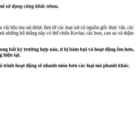
 mà sử dụng cũng khác nhau.
 vật liệu ma sát được làm từ các loại sợi có nguồn gốc thực vật, các
i mà những bố thắng này có thể chứa Kevlar, các bon, cao su và thậm
rong bất kỳ trường hợp nào, ít bị bám bụi và hoạt động êm hơn,
 hiện tại.
quá trình hoạt động sẽ nhanh mòn hơn các loại má phanh khác.