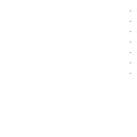
-
-
-
-
-
-
-