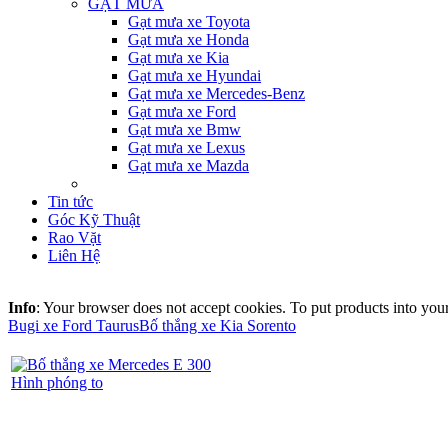
GẠT MƯA
Gạt mưa xe Toyota
Gạt mưa xe Honda
Gạt mưa xe Kia
Gạt mưa xe Hyundai
Gạt mưa xe Mercedes-Benz
Gạt mưa xe Ford
Gạt mưa xe Bmw
Gạt mưa xe Lexus
Gạt mưa xe Mazda
Tin tức
Góc Kỹ Thuật
Rao Vặt
Liên Hệ
Info
: Your browser does not accept cookies. To put products into you
Bugi xe Ford Taurus
Bố thắng xe Kia Sorento
Hình phóng to