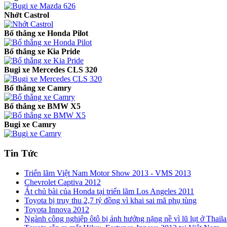
Nhớt Castrol
Bố thắng xe Honda Pilot
Bố thắng xe Kia Pride
Bugi xe Mercedes CLS 320
Bố thắng xe Camry
Bố thắng xe BMW X5
Bugi xe Camry
Tin Tức
Triển lãm Việt Nam Motor Show 2013 - VMS 2013
Chevrolet Captiva 2012
Át chủ bài của Honda tại triển lãm Los Angeles 2011
Toyota bị truy thu 2,7 tỷ đồng vì khai sai mã phụ tùng
Toyota Innova 2012
Ngành công nghiệp ôtô bị ảnh hưởng nặng nề vì lũ lụt ở Thail