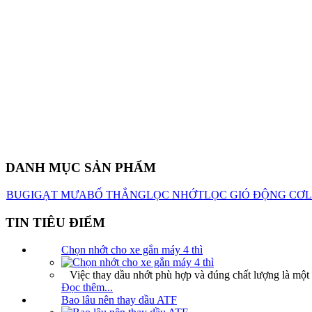
DANH MỤC SẢN PHẨM
BUGI
GẠT MƯA
BỐ THẮNG
LỌC NHỚT
LỌC GIÓ ĐỘNG CƠ
L
TIN TIÊU ĐIỂM
Chọn nhớt cho xe gắn máy 4 thì
Việc thay dầu nhớt phù hợp và đúng chất lượng là một t
Đọc thêm...
Bao lâu nên thay dầu ATF