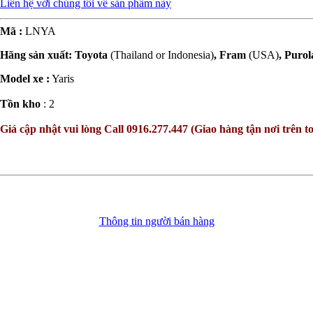
Liên hệ với chúng tôi về sản phẩm này
Mã :
LNYA
Hãng sản xuất: Toyota
(Thailand or Indonesia)
, Fram
(USA)
, Purol
Model xe :
Yaris
Tồn kho
: 2
Giá cập nhật vui lòng Call 0916.277.447 (Giao hàng tận nơi trên t
Thông tin người bán hàng