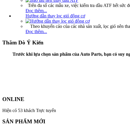
Trên đa số các mẫu xe, việc kiểm tra dầu ATF hết sức đ
Đọc thêm...
Hướng dẫn thay lọc gió động cơ
Theo khuyến cáo của các nhà sản xuất, lọc gió nên tha
Đọc thêm...
Thăm Dò Ý Kiến
Trước khi lựa chọn sản phẩm của Auto Parts, bạn có suy ng
ONLINE
Hiện có 53 khách Trực tuyến
SẢN PHẨM MỚI