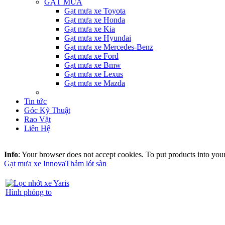
GẠT MƯA
Gạt mưa xe Toyota
Gạt mưa xe Honda
Gạt mưa xe Kia
Gạt mưa xe Hyundai
Gạt mưa xe Mercedes-Benz
Gạt mưa xe Ford
Gạt mưa xe Bmw
Gạt mưa xe Lexus
Gạt mưa xe Mazda
Tin tức
Góc Kỹ Thuật
Rao Vặt
Liên Hệ
Info
: Your browser does not accept cookies. To put products into you
Gạt mưa xe Innova
Thảm lót sàn
Hình phóng to