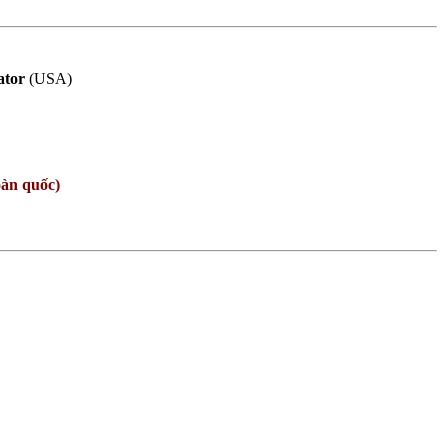
ator
(USA)
oàn quốc)