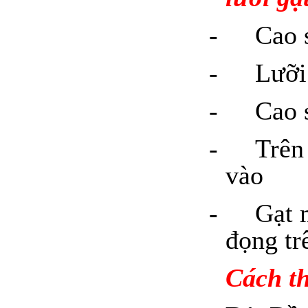
-
Cao 
-
Lưỡi
-
Cao s
-
Trên
vào
-
Gạt 
đọng tr
Cách th