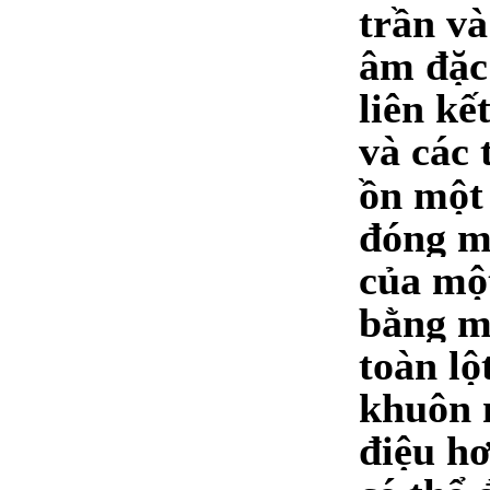
trần và
âm đặc 
liên kế
và các 
ồn một 
đóng m
của một
bằng m
toàn lộ
khuôn 
điệu h