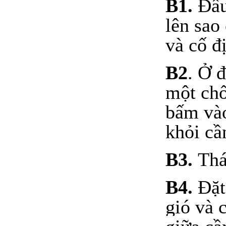
B1.
Đầu
lên sao
và cố đị
B2
. Ở đ
một chố
bấm vào
khỏi cầ
B3.
Tháo
B4.
Đặt 
gió và 