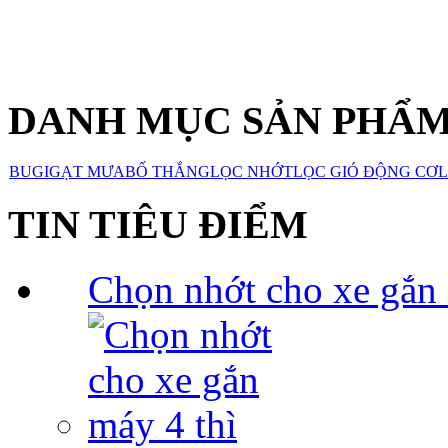
DANH MỤC SẢN PHẨ
BUGI
GẠT MƯA
BỐ THẮNG
LỌC NHỚT
LỌC GIÓ ĐỘNG CƠ
L
TIN TIÊU ĐIỂM
Chọn nhớt cho xe gắn 