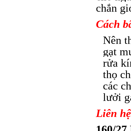
chắn gi
Cách bã
Nên t
gạt m
rửa kí
thọ c
các ch
lưởi g
Liên hệ
160/27