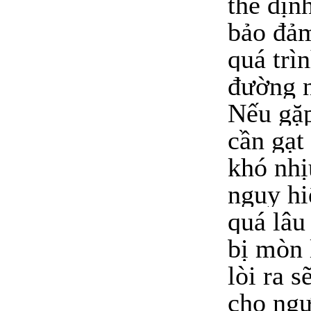
thế địn
bảo đảm
quá trì
đường n
Nếu gặ
cần gạt
khó nhị
nguy hi
quá lâu
bị mòn 
lòi ra s
cho ngư