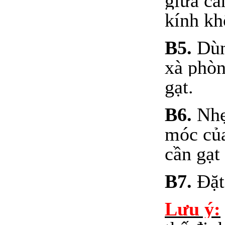
giữa cầ
kính kh
B5.
Dùn
xà phòn
gạt.
B6.
Nhẹ
móc của
cần gạt 
B7.
Đặt 
Lưu ý: