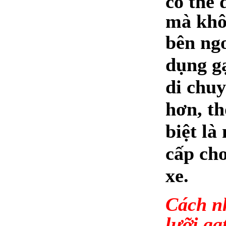
có thể 
mà khô
bên ngo
dụng gạ
di chuy
hơn, th
biệt là
cấp cho
xe.
Cách nh
lưỡi gạt