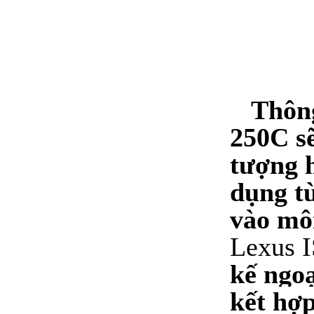
Thông
250C sẽ
tượng 
dụng từ
vào môi
Lexus 
kế ngo
kết hợp