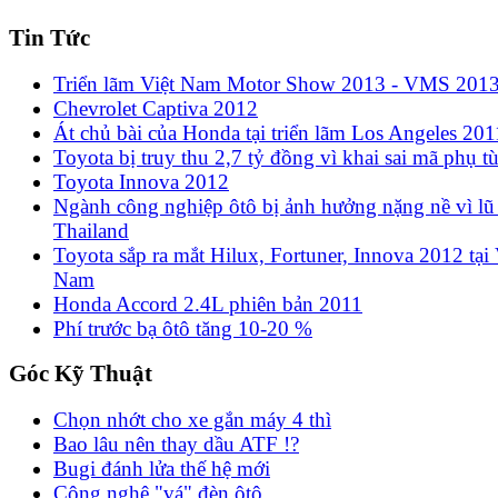
Tin Tức
Triển lãm Việt Nam Motor Show 2013 - VMS 201
Chevrolet Captiva 2012
Át chủ bài của Honda tại triển lãm Los Angeles 201
Toyota bị truy thu 2,7 tỷ đồng vì khai sai mã phụ t
Toyota Innova 2012
Ngành công nghiệp ôtô bị ảnh hưởng nặng nề vì lũ 
Thailand
Toyota sắp ra mắt Hilux, Fortuner, Innova 2012 tại 
Nam
Honda Accord 2.4L phiên bản 2011
Phí trước bạ ôtô tăng 10-20 %
Góc Kỹ Thuật
Chọn nhớt cho xe gắn máy 4 thì
Bao lâu nên thay dầu ATF !?
Bugi đánh lửa thế hệ mới
Công nghệ "vá" đèn ôtô