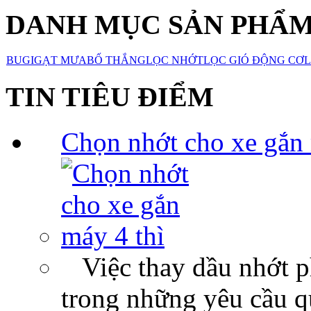
DANH MỤC SẢN PHẨ
BUGI
GẠT MƯA
BỐ THẮNG
LỌC NHỚT
LỌC GIÓ ĐỘNG CƠ
L
TIN TIÊU ĐIỂM
Chọn nhớt cho xe gắn 
Việc thay dầu nhớt p
trong những yêu cầu qu