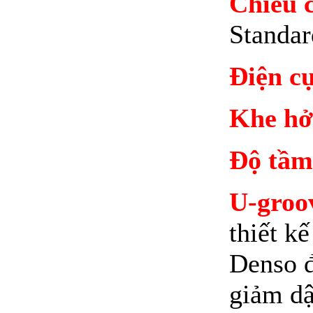
Chiều c
Standar
Điện c
Khe hở
Độ tầm
U-groo
thiết k
Denso đ
giảm dậ