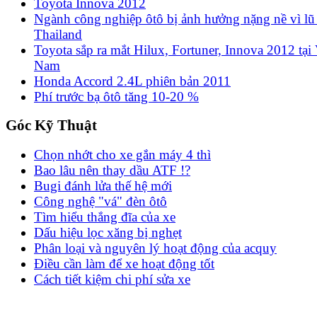
Toyota Innova 2012
Ngành công nghiệp ôtô bị ảnh hưởng nặng nề vì lũ 
Thailand
Toyota sắp ra mắt Hilux, Fortuner, Innova 2012 tại 
Nam
Honda Accord 2.4L phiên bản 2011
Phí trước bạ ôtô tăng 10-20 %
Góc Kỹ Thuật
Chọn nhớt cho xe gắn máy 4 thì
Bao lâu nên thay dầu ATF !?
Bugi đánh lửa thế hệ mới
Công nghệ "vá" đèn ôtô
Tìm hiểu thắng đĩa của xe
Dấu hiệu lọc xăng bị nghẹt
Phân loại và nguyên lý hoạt động của acquy
Điều cần làm để xe hoạt động tốt
Cách tiết kiệm chi phí sửa xe