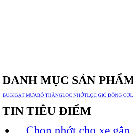
DANH MỤC SẢN PHẨ
BUGI
GẠT MƯA
BỐ THẮNG
LỌC NHỚT
LỌC GIÓ ĐỘNG CƠ
L
TIN TIÊU ĐIỂM
Chọn nhớt cho xe gắn 