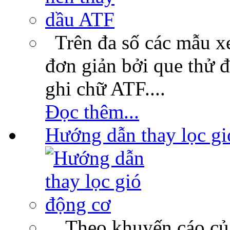
Trên đa số các mẫu xe
đơn giản bởi que thử 
ghi chữ ATF....
Đọc thêm...
Hướng dẫn thay lọc gi
Theo khuyến cáo của c