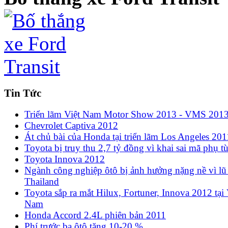
Tin Tức
Triển lãm Việt Nam Motor Show 2013 - VMS 201
Chevrolet Captiva 2012
Át chủ bài của Honda tại triển lãm Los Angeles 201
Toyota bị truy thu 2,7 tỷ đồng vì khai sai mã phụ t
Toyota Innova 2012
Ngành công nghiệp ôtô bị ảnh hưởng nặng nề vì lũ 
Thailand
Toyota sắp ra mắt Hilux, Fortuner, Innova 2012 tại 
Nam
Honda Accord 2.4L phiên bản 2011
Phí trước bạ ôtô tăng 10-20 %