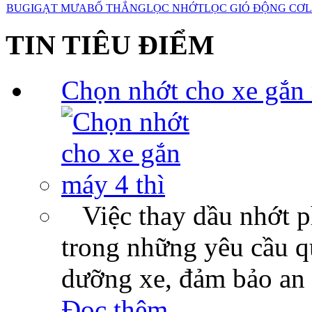
BUGI
GẠT MƯA
BỐ THẮNG
LỌC NHỚT
LỌC GIÓ ĐỘNG CƠ
L
TIN TIÊU ĐIỂM
Chọn nhớt cho xe gắn 
Việc thay dầu nhớt p
trong những yêu cầu qu
dưỡng xe, đảm bảo an 
Đọc thêm...