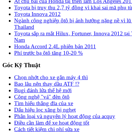
Át chủ bài của Honda tại triển lãm Los Angeles 201
Toyota bị truy thu 2,7 tỷ đồng vì khai sai mã phụ t
Toyota Innova 2012
Ngành công nghiệp ôtô bị ảnh hưởng nặng nề vì lũ 
Thailand
Toyota sắp ra mắt Hilux, Fortuner, Innova 2012 tại 
Nam
Honda Accord 2.4L phiên bản 2011
Phí trước bạ ôtô tăng 10-20 %
Góc Kỹ Thuật
Chọn nhớt cho xe gắn máy 4 thì
Bao lâu nên thay dầu ATF !?
Bugi đánh lửa thế hệ mới
Công nghệ "vá" đèn ôtô
Tìm hiểu thắng đĩa của xe
Dấu hiệu lọc xăng bị nghẹt
Phân loại và nguyên lý hoạt động của acquy
Điều cần làm để xe hoạt động tốt
Cách tiết kiệm chi phí sửa xe