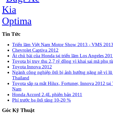
Tin Tức
Triển lãm Việt Nam Motor Show 2013 - VMS 201
Chevrolet Captiva 2012
Át chủ bài của Honda tại triển lãm Los Angeles 201
Toyota bị truy thu 2,7 tỷ đồng vì khai sai mã phụ t
Toyota Innova 2012
Ngành công nghiệp ôtô bị ảnh hưởng nặng nề vì lũ 
Thailand
Toyota sắp ra mắt Hilux, Fortuner, Innova 2012 tại 
Nam
Honda Accord 2.4L phiên bản 2011
Phí trước bạ ôtô tăng 10-20 %
Góc Kỹ Thuật