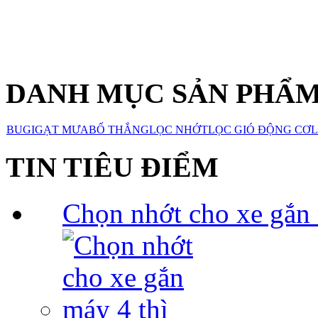
DANH MỤC SẢN PHẨ
BUGI
GẠT MƯA
BỐ THẮNG
LỌC NHỚT
LỌC GIÓ ĐỘNG CƠ
L
TIN TIÊU ĐIỂM
Chọn nhớt cho xe gắn 