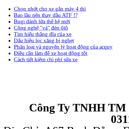
Chọn nhớt cho xe gắn máy 4 thì
Bao lâu nên thay dầu ATF !?
Bugi đánh lửa thế hệ mới
Công nghệ "vá" đèn ôtô
Tìm hiểu thắng đĩa của xe
Dấu hiệu lọc xăng bị nghẹt
Phân loại và nguyên lý hoạt động của acquy
Điều cần làm để xe hoạt động tốt
Cách tiết kiệm chi phí sửa xe
Công Ty TNHH TM 
031