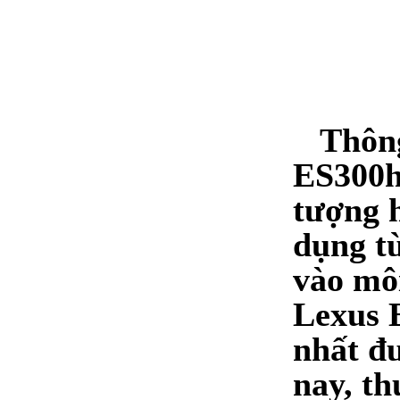
Thông
ES300h 
tượng 
dụng từ
vào môi
Lexus
nhất đ
nay, th