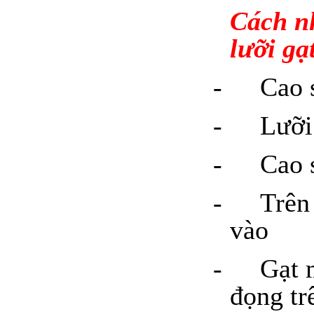
Cách nh
lưỡi gạt
-
Cao 
-
Lưỡi
-
Cao s
-
Trên
vào
-
Gạt 
đọng tr