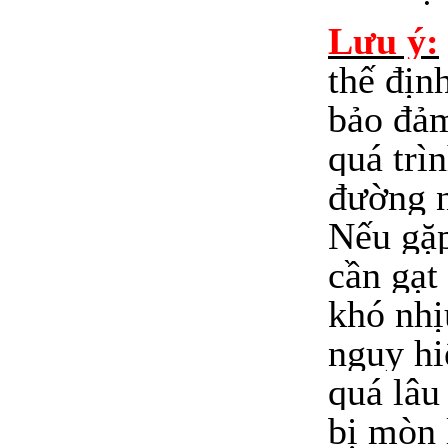
Lưu ý:
thế địn
bảo đảm
quá trì
đường n
Nếu gặ
cần gạt
khó nhị
nguy hi
quá lâu
bị mòn 