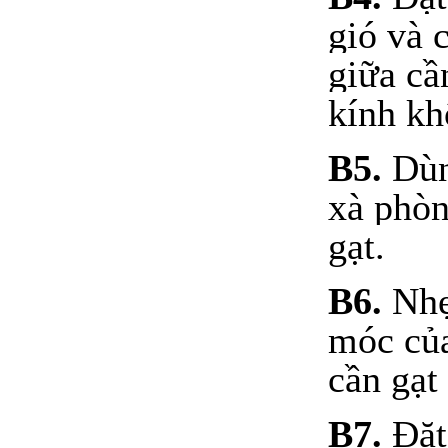
gió và 
giữa cầ
kính kh
B5.
Dùn
xà phòn
gạt.
B6.
Nhẹ
móc của
cần gạt 
B7.
Đặt 