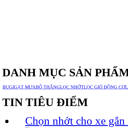
DANH MỤC SẢN PHẨ
BUGI
GẠT MƯA
BỐ THẮNG
LỌC NHỚT
LỌC GIÓ ĐỘNG CƠ
L
TIN TIÊU ĐIỂM
Chọn nhớt cho xe gắn 