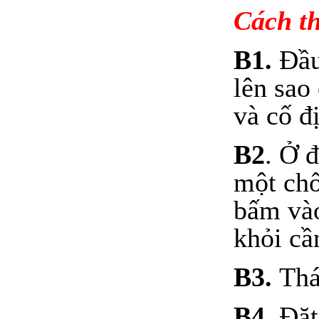
Cách th
B1.
Đầu
lên sao
và cố đị
B2
. Ở đ
một chố
bấm vào
khỏi cầ
B3.
Tháo
B4.
Đặt 