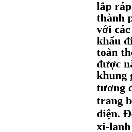
lắp ráp
thành 
với các
khẩu đi
toàn th
được n
khung 
tương 
trang b
điện. Đ
xi-lanh