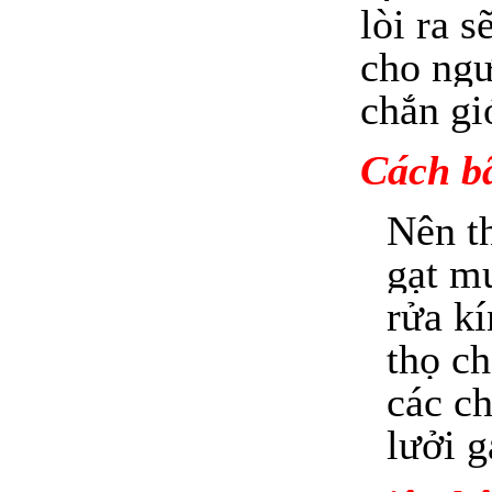
lòi ra s
cho ngư
chắn gi
Cách bã
Nên t
gạt m
rửa kí
thọ c
các ch
lưởi g