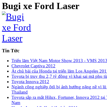
Bugi xe Ford Laser
Tin Tức
Triển lãm Việt Nam Motor Show 2013 - VMS 201
Chevrolet Captiva 2012
Át chủ bài của Honda tại triển lãm Los Angeles 201
Toyota bị truy thu 2,7 tỷ đồng vì khai sai mã phụ t
Toyota Innova 2012
Ngành công nghiệp ôtô bị ảnh hưởng nặng nề vì lũ 
Thailand
Toyota sắp ra mắt Hilux, Fortuner, Innova 2012 tại 
Nam