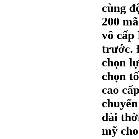
cùng độ
200 mã 
vô cấp
trước. 
chọn lự
chọn tố
cao cấp
chuyển 
dài thờ
mỹ cho