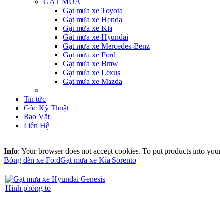
GẠT MƯA
Gạt mưa xe Toyota
Gạt mưa xe Honda
Gạt mưa xe Kia
Gạt mưa xe Hyundai
Gạt mưa xe Mercedes-Benz
Gạt mưa xe Ford
Gạt mưa xe Bmw
Gạt mưa xe Lexus
Gạt mưa xe Mazda
Tin tức
Góc Kỹ Thuật
Rao Vặt
Liên Hệ
Info
: Your browser does not accept cookies. To put products into you
Bóng đèn xe Ford
Gạt mưa xe Kia Sorento
Hình phóng to