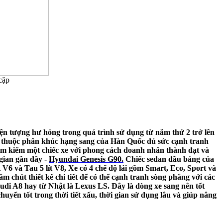
cặp
iện tượng hư hỏng trong quá trình sử dụng từ năm thứ 2 trở lên
xe thuộc phân khúc hạng sang của Hàn Quốc đủ sức cạnh tranh
m kiếm một chiếc xe với phong cách doanh nhân thành đạt và
 gian gần đây -
Hyundai Genesis G90
.
Chiếc sedan đầu bảng của
t V6 và Tau 5 lít V8,
Xe có 4 chế độ lái gồm Smart, Eco, Sport và
 chút thiết kế chi tiết để có thể cạnh tranh sòng phẳng với các
Audi A8 hay từ Nhật là Lexus LS.
Đây là dòng xe sang nên tốt
huyển tốt trong thời tiết xấu, thời gian sử dụng lâu và giúp nâng