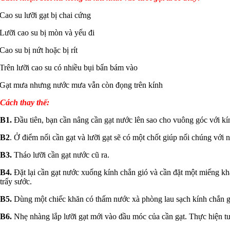
Cao su lưỡi gạt bị chai cứng
Lưỡi cao su bị mòn và yếu đi
Cao su bị nứt hoặc bị rít
Trên lưỡi cao su có nhiều bụi bẩn bám vào
Gạt mưa nhưng nước mưa vẫn còn đọng trên kính
Cách thay thế:
B1.
Đầu tiên, bạn cần nâng cần gạt nước lên sao cho vuông góc với kính
B2
. Ở điểm nối cần gạt và lưỡi gạt sẽ có một chốt giúp nối chúng với 
B3.
Tháo lưỡi cần gạt nước cũ ra.
B4.
Đặt lại cần gạt nước xuống kính chắn gió và cần đặt một miếng kh
trấy sước.
B5.
Dùng một chiếc khăn có thấm nước xà phòng lau sạch kính chắn gi
B6.
Nhẹ nhàng lắp lưỡi gạt mới vào đầu móc của cần gạt. Thực hiện tươ