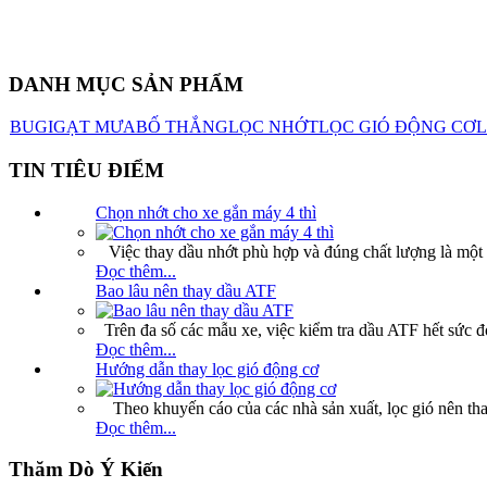
DANH MỤC SẢN PHẨM
BUGI
GẠT MƯA
BỐ THẮNG
LỌC NHỚT
LỌC GIÓ ĐỘNG CƠ
L
TIN TIÊU ĐIỂM
Chọn nhớt cho xe gắn máy 4 thì
Việc thay dầu nhớt phù hợp và đúng chất lượng là một t
Đọc thêm...
Bao lâu nên thay dầu ATF
Trên đa số các mẫu xe, việc kiểm tra dầu ATF hết sức đ
Đọc thêm...
Hướng dẫn thay lọc gió động cơ
Theo khuyến cáo của các nhà sản xuất, lọc gió nên tha
Đọc thêm...
Thăm Dò Ý Kiến