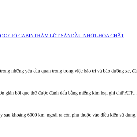
ỌC GIÓ CABIN
THẢM LÓT SÀN
DẦU NHỚT-HÓA CHẤT
rong những yêu cầu quan trọng trong việc bảo trì và bảo dưỡng xe, đ
ơn giản bởi que thử được đánh dấu bằng miếng kim loại ghi chữ ATF...
y sau khoảng 6000 km, ngoài ra còn phụ thuộc vào điều kiện sử dụng..