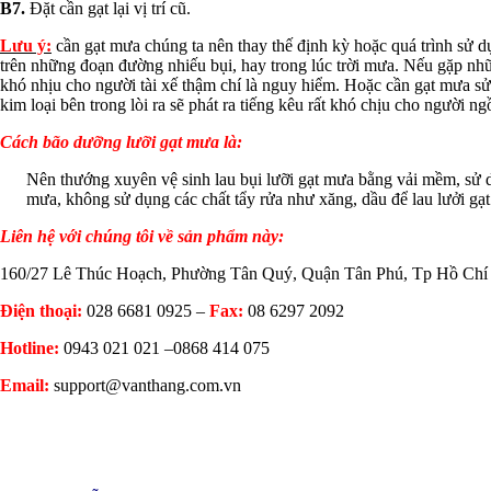
B7.
Đặt cần gạt lại vị trí cũ.
Lưu ý:
cần gạt mưa chúng ta nên thay thế định kỳ hoặc quá trình sử 
trên những đoạn đường nhiếu bụi, hay trong lúc trời mưa. Nếu gặp n
khó nhịu cho người tài xế thậm chí là nguy hiểm. Hoặc cần gạt mưa sử
kim loại bên trong lòi ra sẽ phát ra tiếng kêu rất khó chịu cho người ng
Cách bão dưỡng lưỡi gạt mưa là:
Nên thướng xuyên vệ sinh lau bụi lưỡi gạt mưa bằng vải mềm, sử d
mưa, không sử dụng các chất tẩy rửa như xăng, dầu để lau lưởi gạ
Liên hệ với chúng tôi về sản phẩm này:
160/27 Lê Thúc Hoạch, Phường Tân Quý, Quận Tân Phú, Tp Hồ Chí
Điện thoại:
028 6681 0925
–
Fax:
08 6297 2092
Hotline:
0943 021 021 –
0868 414 075
Email:
support@vanthang.com.vn