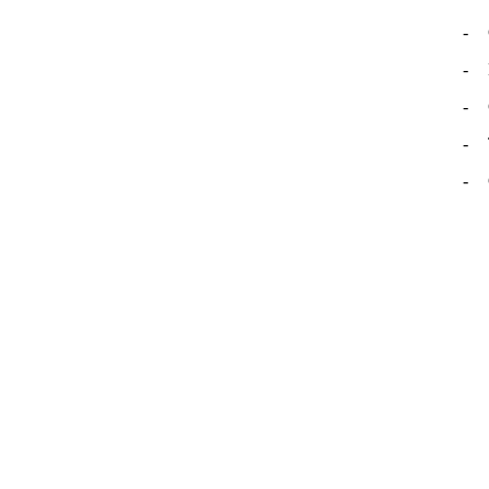
-
-
-
-
-