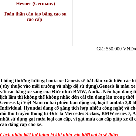
Heyner (Germany)
Toàn thân cấu tạo bằng cao su
cao cấp
Giá: 550.000 VND/
Thông thường lưỡi gạt mưa xe Genesis sẽ bắt đầu xuất hiện các h
( tùy thuộc vào môi trường và nhịp độ sử dụng).Genesis là mẫu 
với các hãng xe sang của Đức như: BMW, Audi
...
Nếu bạn đang tì
lịch lãm thì không thể không nhắc đến cái tên đang lên trong thời
Genesis tại Việt Nam có hai phiên bản động cơ, loại Lambda 3,8 lí
Individual.
Hyundai đang cố gắng tích hợp nhiều công nghệ và chăm
đối thủ truyền thống từ Đức là Mercedes S-class, BMW series 7, 
nhất sử dụng gạt mưa loại cao cấp, vì gạt mưa cao cấp giúp xe di c
cao đẳng cấp cho xe.
Cách nhận biết hư hỏng là khi nhìn vào lưỡi gạt ta sẽ thấy: